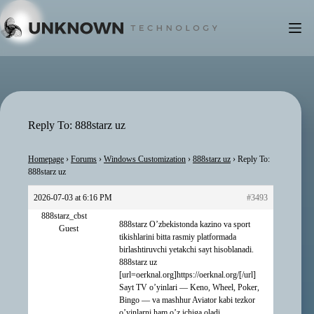
Skip
to
content
Reply To: 888starz uz
Homepage
›
Forums
›
Windows Customization
›
888starz uz
›
Reply To:
888starz uz
2026-07-03 at 6:16 PM
#3493
888starz_cbst
888starz O’zbekistonda kazino va sport
Guest
tikishlarini bitta rasmiy platformada
birlashtiruvchi yetakchi sayt hisoblanadi.
888starz uz
[url=oerknal.org]https://oerknal.org/[/url]
Sayt TV o’yinlari — Keno, Wheel, Poker,
Bingo — va mashhur Aviator kabi tezkor
o’yinlarni ham o’z ichiga oladi.