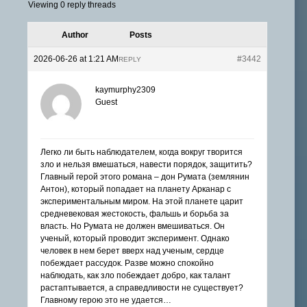
Viewing 0 reply threads
Author
Posts
2026-06-26 at 1:21 AM
#3442
REPLY
kaymurphy2309
Guest
Легко ли быть наблюдателем, когда вокруг творится
зло и нельзя вмешаться, навести порядок, защитить?
Главный герой этого романа – дон Румата (землянин
Антон), который попадает на планету Арканар с
экспериментальным миром. На этой планете царит
средневековая жестокость, фальшь и борьба за
власть. Но Румата не должен вмешиваться. Он
ученый, который проводит эксперимент. Однако
человек в нем берет вверх над ученым, сердце
побеждает рассудок. Разве можно спокойно
наблюдать, как зло побеждает добро, как талант
растаптывается, а справедливости не существует?
Главному герою это не удается…