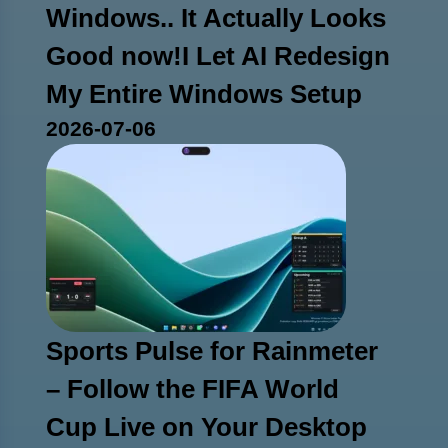
Windows.. It Actually Looks
Good now!I Let AI Redesign
My Entire Windows Setup
2026-07-06
Sports Pulse for Rainmeter
– Follow the FIFA World
Cup Live on Your Desktop