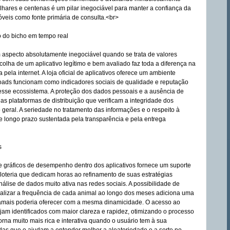
lhares e centenas é um pilar inegociável para manter a confiança da
óveis como fonte primária de consulta.<br>
o do bicho em tempo real
m aspecto absolutamente inegociável quando se trata de valores
scolha de um aplicativo legítimo e bem avaliado faz toda a diferença na
la internet. A loja oficial de aplicativos oferece um ambiente
ads funcionam como indicadores sociais de qualidade e reputação
esse ecossistema. A proteção dos dados pessoais e a ausência de
as plataformas de distribuição que verificam a integridade dos
o geral. A seriedade no tratamento das informações e o respeito à
 longo prazo sustentada pela transparência e pela entrega
s
 e gráficos de desempenho dentro dos aplicativos fornece um suporte
loteria que dedicam horas ao refinamento de suas estratégias
álise de dados muito ativa nas redes sociais. A possibilidade de
sualizar a frequência de cada animal ao longo dos meses adiciona uma
jamais poderia oferecer com a mesma dinamicidade. O acesso ao
jam identificados com maior clareza e rapidez, otimizando o processo
orna muito mais rica e interativa quando o usuário tem à sua