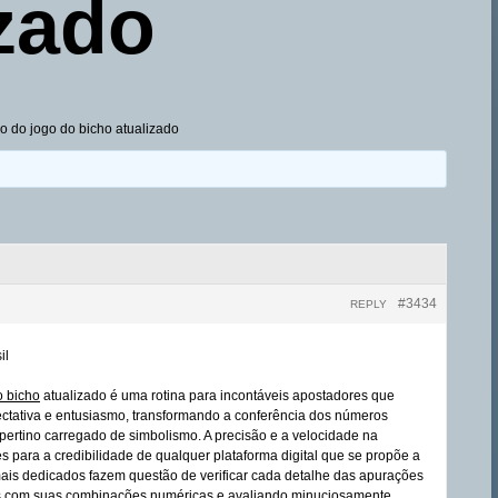
izado
o do jogo do bicho atualizado
#3434
REPLY
il
o bicho
atualizado é uma rotina para incontáveis apostadores que
tativa e entusiasmo, transformando a conferência dos números
pertino carregado de simbolismo. A precisão e a velocidade na
 para a credibilidade de qualquer plataforma digital que se propõe a
mais dedicados fazem questão de verificar cada detalhe das apurações
ais com suas combinações numéricas e avaliando minuciosamente