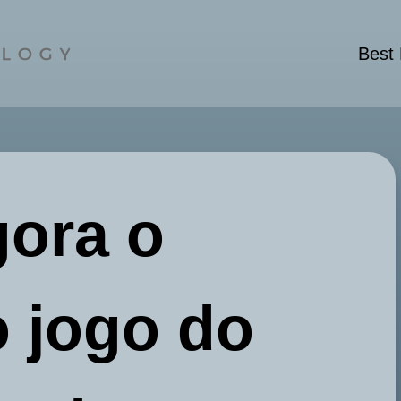
Best
ora o
o jogo do