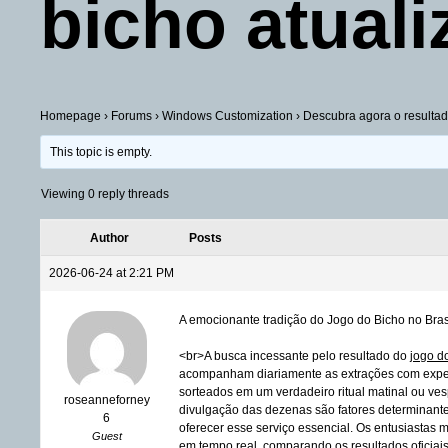
bicho atual
Homepage
›
Forums
›
Windows Customization
›
Descubra agora o resultad
This topic is empty.
Viewing 0 reply threads
Author
Posts
2026-06-24 at 2:21 PM
A emocionante tradição do Jogo do Bicho no Bras
<br>A busca incessante pelo resultado do
jogo d
acompanham diariamente as extrações com expec
sorteados em um verdadeiro ritual matinal ou ves
roseanneforney
divulgação das dezenas são fatores determinantes
6
oferecer esse serviço essencial. Os entusiastas 
Guest
em tempo real, comparando os resultados ofici