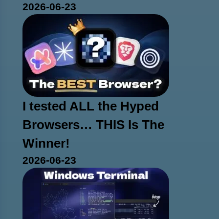
2026-06-23
I tested ALL the Hyped
Browsers… THIS Is The
Winner!
2026-06-23