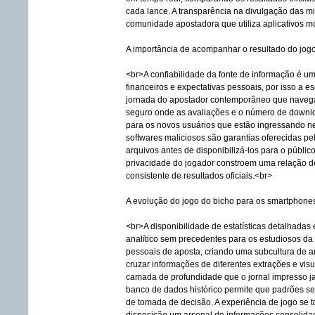
cada lance. A transparência na divulgação das mi
comunidade apostadora que utiliza aplicativos m
A importância de acompanhar o resultado do jog
<br>A confiabilidade da fonte de informação é u
financeiros e expectativas pessoais, por isso a e
jornada do apostador contemporâneo que navega pe
seguro onde as avaliações e o número de downlo
para os novos usuários que estão ingressando n
softwares maliciosos são garantias oferecidas pel
arquivos antes de disponibilizá-los para o públic
privacidade do jogador constroem uma relação de
consistente de resultados oficiais.<br>
A evolução do jogo do bicho para os smartphone
<br>A disponibilidade de estatísticas detalhadas
analítico sem precedentes para os estudiosos da 
pessoais de aposta, criando uma subcultura de an
cruzar informações de diferentes extrações e vi
camada de profundidade que o jornal impresso 
banco de dados histórico permite que padrões se
de tomada de decisão. A experiência de jogo se t